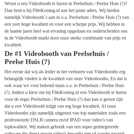
Wenst u een Videobooth te huren in Peelsehuis / Peelse Huis (?)?
Dan bent u bij FlitsKoning.nl aan het juiste adres. Wij bieden
namelijk Videobooth´s aan in o.a. Peelsehuis / Peelse Huis (?) van
een zeer hoge kwaliteit en voor een scherpe prijs. Wij hebben in
de laatste jaren heel wat ervaring opgedaan en onderscheiden ons
in de Videobooth markt door onze sterke combinatie van prijs en
kwaliteit.
De #1 Videobooth van Peelsehuis /
Peelse Huis (?)
Het eerste dat wij als leider in het verhuren van Videobooths erg
belangrijk vinden is de kwaliteit van onze Videobooths, En dat is
ook waar we voor bekend staan o.a. in Peelsehuis / Peelse Huis
(?). Indien u kiest om bij FlitsKoning.nl een Videobooth te huren
voor de regio Peelsehuis / Peelse Huis (?) dan kan u gerust zijn
dat u een Videobooth krijgt van erg hoge kwaliteit. Al onze
Videobooths zijn namelijk uitgerust van top materialen zoals een
professionele DSLR camera en/of IPAD voor video's van
topkwaliteit. Wij maken gebruik van een super geïntegreerde
software die direct mooie video's bewerkt met of zonder muziek.