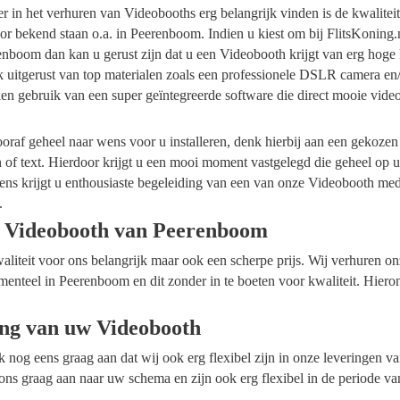
ider in het verhuren van Videobooths erg belangrijk vinden is de kwalite
or bekend staan o.a. in Peerenboom. Indien u kiest om bij FlitsKoning.
nboom dan kan u gerust zijn dat u een Videobooth krijgt van erg hoge 
k uitgerust van top materialen zoals een professionele DSLR camera en
en gebruik van een super geïntegreerde software die direct mooie vide
raf geheel naar wens voor u installeren, denk hierbij aan een gekozen
n of text. Hierdoor krijgt u een mooi moment vastgelegd die geheel op
ens krijgt u enthousiaste begeleiding van een van onze Videobooth me
.
e Videobooth van Peerenboom
waliteit voor ons belangrijk maar ook een scherpe prijs. Wij verhuren 
menteel in Peerenboom en dit zonder in te boeten voor kwaliteit. Hiero
ing van uw Videobooth
ok nog eens graag aan dat wij ook erg flexibel zijn in onze leveringen 
ns graag aan naar uw schema en zijn ook erg flexibel in de periode va