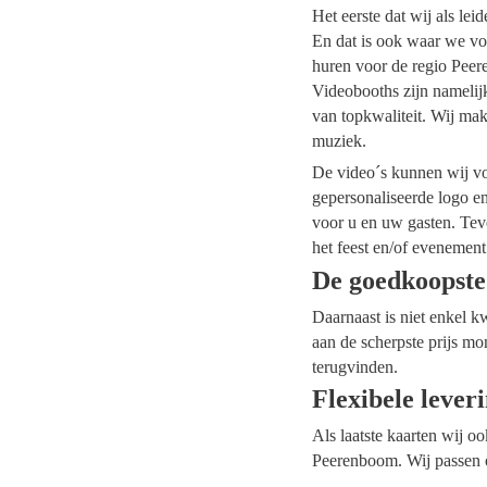
Het eerste dat wij als le
En dat is ook waar we vo
huren voor de regio Peere
Videobooths zijn namelij
van topkwaliteit. Wij mak
muziek.
De video´s kunnen wij voo
gepersonaliseerde logo e
voor u en uw gasten. Tev
het feest en/of evenement
De goedkoopst
Daarnaast is niet enkel k
aan de scherpste prijs mo
terugvinden.
Flexibele lever
Als laatste kaarten wij o
Peerenboom. Wij passen o