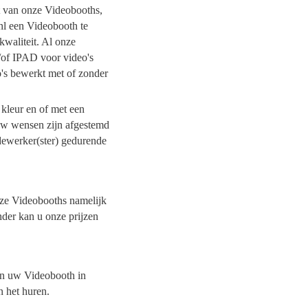
it van onze Videobooths,
nl een Videobooth te
kwaliteit. Al onze
/of IPAD voor video's
o's bewerkt met of zonder
 kleur en of met een
 uw wensen zijn afgestemd
dewerker(ster) gedurende
onze Videobooths namelijk
nder kan u onze prijzen
van uw Videobooth in
n het huren.