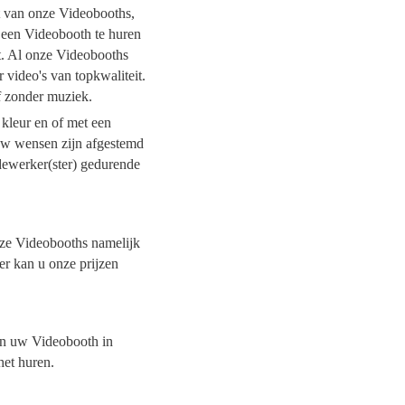
it van onze Videobooths,
l een Videobooth te huren
it. Al onze Videobooths
 video's van topkwaliteit.
of zonder muziek.
 kleur en of met een
 uw wensen zijn afgestemd
dewerker(ster) gedurende
onze Videobooths namelijk
er kan u onze prijzen
van uw Videobooth in
het huren.