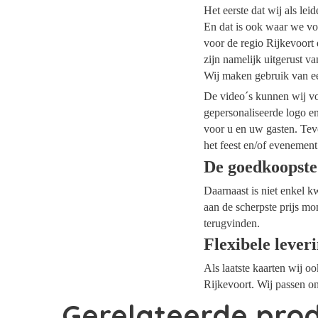
Het eerste dat wij als le
En dat is ook waar we voo
voor de regio Rijkevoort 
zijn namelijk uitgerust v
Wij maken gebruik van ee
De video´s kunnen wij voo
gepersonaliseerde logo e
voor u en uw gasten. Tev
het feest en/of evenement
De goedkoopste
Daarnaast is niet enkel k
aan de scherpste prijs mo
terugvinden.
Flexibele lever
Als laatste kaarten wij o
Rijkevoort. Wij passen on
Gerelateerde pro