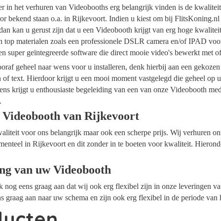
ider in het verhuren van Videobooths erg belangrijk vinden is de kwalite
r bekend staan o.a. in Rijkevoort. Indien u kiest om bij FlitsKoning.n
dan kan u gerust zijn dat u een Videobooth krijgt van erg hoge kwalite
an top materialen zoals een professionele DSLR camera en/of IPAD voor
n super geïntegreerde software die direct mooie video's bewerkt met 
raf geheel naar wens voor u installeren, denk hierbij aan een gekozen
n of text. Hierdoor krijgt u een mooi moment vastgelegd die geheel op
ens krijgt u enthousiaste begeleiding van een van onze Videobooth me
.
 Videobooth van Rijkevoort
waliteit voor ons belangrijk maar ook een scherpe prijs. Wij verhuren 
menteel in Rijkevoort en dit zonder in te boeten voor kwaliteit. Hierond
ing van uw Videobooth
ok nog eens graag aan dat wij ook erg flexibel zijn in onze leveringen 
s graag aan naar uw schema en zijn ook erg flexibel in de periode van 
ducten