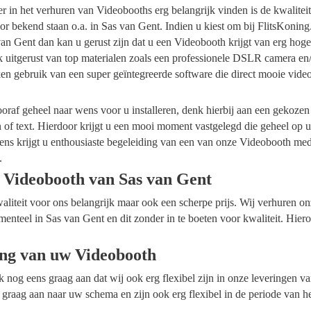
ider in het verhuren van Videobooths erg belangrijk vinden is de kwalite
r bekend staan o.a. in Sas van Gent. Indien u kiest om bij FlitsKoning
an Gent dan kan u gerust zijn dat u een Videobooth krijgt van erg hoge
k uitgerust van top materialen zoals een professionele DSLR camera en
en gebruik van een super geïntegreerde software die direct mooie vide
raf geheel naar wens voor u installeren, denk hierbij aan een gekozen
n of text. Hierdoor krijgt u een mooi moment vastgelegd die geheel op
ens krijgt u enthousiaste begeleiding van een van onze Videobooth me
.
 Videobooth van Sas van Gent
waliteit voor ons belangrijk maar ook een scherpe prijs. Wij verhuren 
menteel in Sas van Gent en dit zonder in te boeten voor kwaliteit. Hier
ing van uw Videobooth
ok nog eens graag aan dat wij ook erg flexibel zijn in onze leveringen 
 graag aan naar uw schema en zijn ook erg flexibel in de periode van h