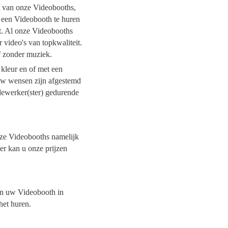
it van onze Videobooths,
l een Videobooth te huren
it. Al onze Videobooths
 video's van topkwaliteit.
of zonder muziek.
 kleur en of met een
 uw wensen zijn afgestemd
dewerker(ster) gedurende
onze Videobooths namelijk
der kan u onze prijzen
van uw Videobooth in
 het huren.