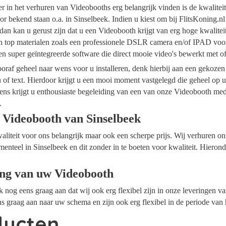
ider in het verhuren van Videobooths erg belangrijk vinden is de kwalite
r bekend staan o.a. in Sinselbeek. Indien u kiest om bij FlitsKoning.n
dan kan u gerust zijn dat u een Videobooth krijgt van erg hoge kwalite
an top materialen zoals een professionele DSLR camera en/of IPAD voor
n super geïntegreerde software die direct mooie video's bewerkt met 
raf geheel naar wens voor u installeren, denk hierbij aan een gekozen
n of text. Hierdoor krijgt u een mooi moment vastgelegd die geheel op
ens krijgt u enthousiaste begeleiding van een van onze Videobooth me
.
 Videobooth van Sinselbeek
waliteit voor ons belangrijk maar ook een scherpe prijs. Wij verhuren 
menteel in Sinselbeek en dit zonder in te boeten voor kwaliteit. Hieron
ing van uw Videobooth
ok nog eens graag aan dat wij ook erg flexibel zijn in onze leveringen 
s graag aan naar uw schema en zijn ook erg flexibel in de periode van
ducten