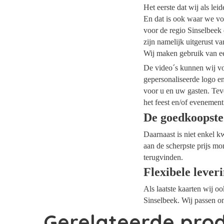
Het eerste dat wij als le
En dat is ook waar we voo
voor de regio Sinselbeek 
zijn namelijk uitgerust v
Wij maken gebruik van ee
De video´s kunnen wij voo
gepersonaliseerde logo e
voor u en uw gasten. Tev
het feest en/of evenement
De goedkoopste
Daarnaast is niet enkel k
aan de scherpste prijs mo
terugvinden.
Flexibele lever
Als laatste kaarten wij o
Sinselbeek. Wij passen on
Gerelateerde pro