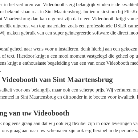
ider in het verhuren van Videobooths erg belangrijk vinden is de kwalite
r bekend staan o.a. in Sint Maartensbrug. Indien u kiest om bij Flits
nt Maartensbrug dan kan u gerust zijn dat u een Videobooth krijgt van e
melijk uitgerust van top materialen zoals een professionele DSLR cam
 Wij maken gebruik van een super geïntegreerde software die direct moo
raf geheel naar wens voor u installeren, denk hierbij aan een gekozen
n of text. Hierdoor krijgt u een mooi moment vastgelegd die geheel op
ens krijgt u enthousiaste begeleiding van een van onze Videobooth me
.
 Videobooth van Sint Maartensbrug
waliteit voor ons belangrijk maar ook een scherpe prijs. Wij verhuren 
menteel in Sint Maartensbrug en dit zonder in te boeten voor kwaliteit.
ing van uw Videobooth
ok nog eens graag aan dat wij ook erg flexibel zijn in onze leveringen 
 ons graag aan naar uw schema en zijn ook erg flexibel in de periode v