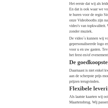
Het eerste dat wij als le
En dat is ook waar we voo
te huren voor de regio Si
onze Videobooths zijn na
video's van topkwaliteit.
zonder muziek.
De video´s kunnen wij voo
gepersonaliseerde logo e
voor u en uw gasten. Tev
het feest en/of evenement
De goedkoopste
Daarnaast is niet enkel k
aan de scherpste prijs mo
prijzen terugvinden.
Flexibele lever
Als laatste kaarten wij o
Maartensbrug. Wij passen