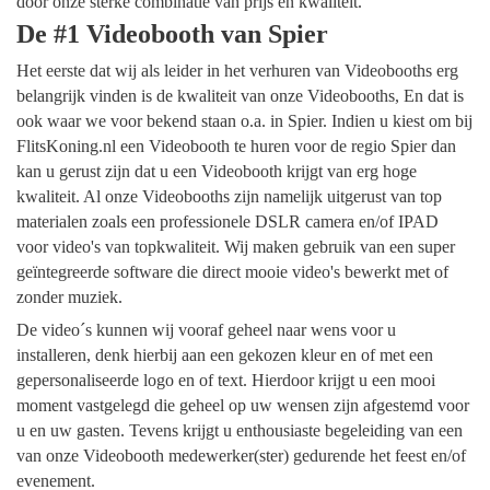
door onze sterke combinatie van prijs en kwaliteit.
De #1 Videobooth van Spier
Het eerste dat wij als leider in het verhuren van Videobooths erg
belangrijk vinden is de kwaliteit van onze Videobooths, En dat is
ook waar we voor bekend staan o.a. in Spier. Indien u kiest om bij
FlitsKoning.nl een Videobooth te huren voor de regio Spier dan
kan u gerust zijn dat u een Videobooth krijgt van erg hoge
kwaliteit. Al onze Videobooths zijn namelijk uitgerust van top
materialen zoals een professionele DSLR camera en/of IPAD
voor video's van topkwaliteit. Wij maken gebruik van een super
geïntegreerde software die direct mooie video's bewerkt met of
zonder muziek.
De video´s kunnen wij vooraf geheel naar wens voor u
installeren, denk hierbij aan een gekozen kleur en of met een
gepersonaliseerde logo en of text. Hierdoor krijgt u een mooi
moment vastgelegd die geheel op uw wensen zijn afgestemd voor
u en uw gasten. Tevens krijgt u enthousiaste begeleiding van een
van onze Videobooth medewerker(ster) gedurende het feest en/of
evenement.