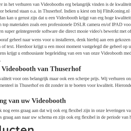
ider in het verhuren van Videobooths erg belangrijk vinden is de kwalite
r bekend staan o.a. in Thuserhof. Indien u kiest om bij FlitsKoning.n
an kan u gerust zijn dat u een Videobooth krijgt van erg hoge kwalitei
an top materialen zoals een professionele DSLR camera en/of IPAD voor
n super geïntegreerde software die direct mooie video's bewerkt met 
raf geheel naar wens voor u installeren, denk hierbij aan een gekozen
n of text. Hierdoor krijgt u een mooi moment vastgelegd die geheel op
ens krijgt u enthousiaste begeleiding van een van onze Videobooth me
.
 Videobooth van Thuserhof
waliteit voor ons belangrijk maar ook een scherpe prijs. Wij verhuren 
menteel in Thuserhof en dit zonder in te boeten voor kwaliteit. Hierond
ing van uw Videobooth
ok nog eens graag aan dat wij ook erg flexibel zijn in onze leveringen 
s graag aan naar uw schema en zijn ook erg flexibel in de periode van 
ducten