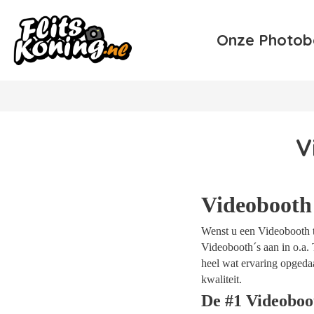
Onze Photob
V
Videobooth
Wenst u een Videobooth te
Videobooth´s aan in o.a. 
heel wat ervaring opgeda
kwaliteit.
De #1 Videoboo