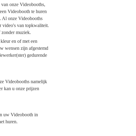
it van onze Videobooths,
l een Videobooth te huren
t. Al onze Videobooths
 video's van topkwaliteit.
of zonder muziek.
 kleur en of met een
 uw wensen zijn afgestemd
dewerker(ster) gedurende
onze Videobooths namelijk
er kan u onze prijzen
van uw Videobooth in
het huren.