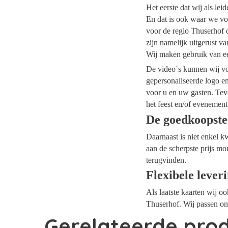
Het eerste dat wij als le
En dat is ook waar we voo
voor de regio Thuserhof d
zijn namelijk uitgerust v
Wij maken gebruik van ee
De video´s kunnen wij voo
gepersonaliseerde logo e
voor u en uw gasten. Tev
het feest en/of evenement
De goedkoopste
Daarnaast is niet enkel k
aan de scherpste prijs mo
terugvinden.
Flexibele lever
Als laatste kaarten wij o
Thuserhof. Wij passen on
Gerelateerde pro